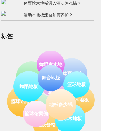
体育馆木地板深入清洁怎么搞？
运动木地板漆面如何养护？
标签
舞蹈室木地
体育地板
运动木地板
舞台木地板
舞台地板
篮球地板
木地板
舞蹈地板
板
凯洁
地板销售
篮球馆保养
地板多少钱
篮球木地板
篮球馆案例
地板价格