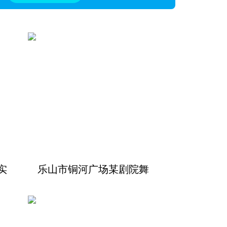
实
乐山市铜河广场某剧院舞