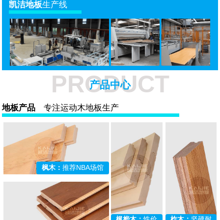
凯洁地板
生产线
PRODUCT
产品中心
地板产品
专注运动木地板生产
枫木：
推荐NBA场馆
柞木：
坚硬耐
枫桦木：
性价