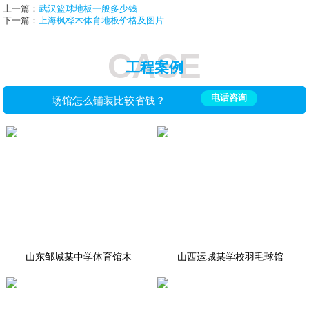
上一篇：
武汉篮球地板一般多少钱
下一篇：
上海枫桦木体育地板价格及图片
CASE
工程案例
电话咨询
场馆怎么铺装比较省钱？
山东邹城某中学体育馆木
山西运城某学校羽毛球馆