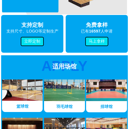
支持定制
免费拿样
支持尺寸、LOGO等定制生产
已有
16597
人申请
立即定制
马上拿样
APPLY
适用场馆
篮球馆
羽毛球馆
排球馆