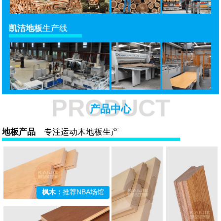
凯洁地板
生产线
PRODUCT
产品中心
地板产品
专注运动木地板生产
枫木：
推荐NBA场馆