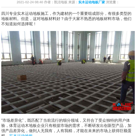
2021-02-24 08:40 作者：凯洁地板 来源：
实木运动地板厂家
浏览量：
四川专业实木运动地板施工，作为建材的一个重要组成部分，有很多类型的
地板材料。但是，这对地板材料好？由于大家不熟悉的地板材料市场，他们
不知道如何选择呢！
“市场差异化”，既匹配了当前流行的细分领域，又符合了受众独特的用户体
验，体育运动木地板企业只有根据市场的需求，不断研发出创新型产品，加
强产品差异化，做到人无我有，人有我精，才能在未来的市场上获得巨额蛋
糕。
实木运动地板
。