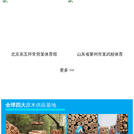
北京东五环常营某体育馆
山东省莱州市某武校体育
更多 >>
全球四大
原木供应基地