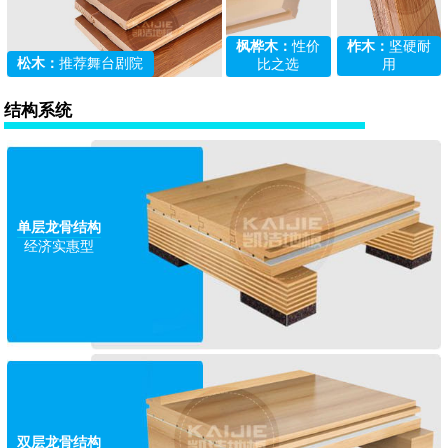
柞木：
坚硬耐
枫桦木：
性价
松木：
推荐舞台剧院
用
比之选
结构系统
单层龙骨结构
经济实惠型
双层龙骨结构