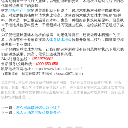
运筹划制造一个良好的篮球，以他们健旺的姿式，木地板在运动过程中的感
化能够说做出了的贡献。
树木
地板生产厂家
的进展周期就不用说了，篮球木地板对强度性能请求较
高，对立磨抗磨强度的请求也比较高。这使得枫木成为篮球木地板的*好原
料。枫木是一种进展在温带的木料，也是一种很好的构筑掩蔽原料。但是枫
木干缩比其他原料要大，干后很简朴闪现翘曲征象，这给损耗工艺组成了成
绩。
为了促进篮球篮球木地板的减震、耐老化等特征，还要处理木料翘曲的征
象，必须有相干专家直接加入
体育场木地板
假想开辟施工技巧，圆满掌控和
处理相干专业成绩。
一个好的篮球篮球木地板，让我们的运筹划在没有任何忌惮的状态下展示他
们的锤炼成果。崇高，需求知道视野和条理。
24小时服务热线：
13522579802
售后服务/投诉热线：
4009-650-658
凯洁地板官网地址：
https://www.kaijiediban.com/
（尊重原创，如需转载请注明出处：
/news/3971.html
）
免责声明：本站中部分文章信息来源于网络，本站只负责对文章进行整理、排版、
编辑，是出于相互学习传递更多信息为目的，并不意味着赞同其观点或证实其内容
的真实性，如本站文章和转稿涉及版权等问题，请作者在及时联系本站，我们会尽
快和您对接处理。。
上一篇：
怎么提高篮球馆运营业绩？
下一篇：
私人运动木地板价格是多少