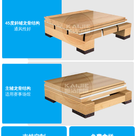
45度斜铺龙骨结构
通风性好
主辅龙骨结构
适用赛事场馆