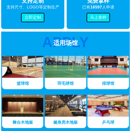
支持定制
免费拿样
支持尺寸、LOGO等定制生产
已有
16597
人申请
立即定制
马上拿样
APPLY
适用场馆
篮球馆
羽毛球馆
排球馆
舞台木地板
健身房木地板
乒乓球