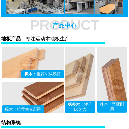
PRODUCT
产品中心
地板产品
专注运动木地板生产
枫木：
推荐NBA场馆
柞木：
坚硬耐
枫桦木：
性价
松木：
推荐舞台剧院
用
比之选
结构系统