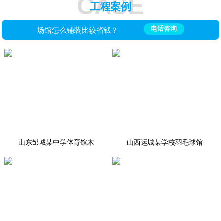
CASE
工程案例
电话咨询
场馆怎么铺装比较省钱？
山东邹城某中学体育馆木
山西运城某学校羽毛球馆