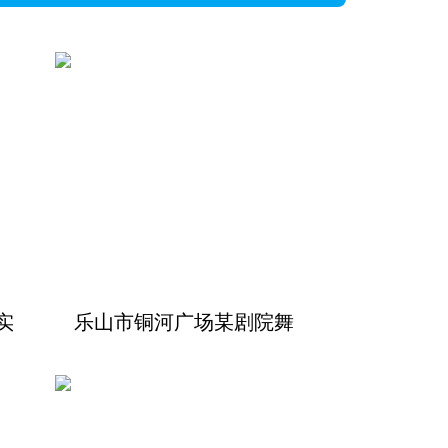
实
乐山市铜河广场某剧院舞