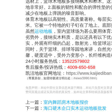
选材上，篮球木地板多接纳枫木和桦木。这
地非常好。2.面板的韧性和配合的弹性垫的
减少在地板上弹跳的噪音影响。
体育木地板以高韧性、高质量著称。每层实木运
米。它被一个特地的钉子钉在了地上。底部
虽然
运动地板
，室内篮球场为甚么要用体育
劣势外，接纳实木料质，是以还具有以下优
实，外观有纤细的凸起，散射光，给篮球运
同时，关于篮球、排球等园地来讲，自然光
馨，硬度适中，受外力变形小，长纤维构造
24小时服务热线：
13522579802
售后服务/投诉热线：
4009-650-658
凯洁地板官网地址：
https://www.kaijiediba
（尊重原创，如需转载请注明出处：
/news/3990.html
）
免责声明：本站中部分文章信息来源于网络，本站只负责对文章
赞同其观点或证实其内容的真实性，如本站文章和转稿涉及版权
上一篇：
室内舞蹈房木地板报价
下一篇：
海口硬木企口实木运动地板批发