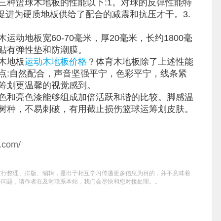
三种篮球木地板的性能以下:1。对球的反弹性能特
促进为硬质地板供给了配合的减震和抗压才干。3.
动地板宽60-70毫米，厚20毫米，长约1800毫
贴有弹性垫和防潮膜。
木地板
运动木地板价格
？体育木地板除了上述性能
点:自然配合，声音坚强平宁，色彩平宁，线条紧
筹划更温馨的视觉感到。
色和亮色漆能够组成加倍活跃和谐的比较。脚感温
树种，不易刺破，有用截止损伤篮球运筹划皮肤。
n.com/
进行整理、排版、编辑，是出于相互学习传递更多信息为目的，并不意味着
等问题，请作者在及时联系本站，我们会尽快和您对接处理。。