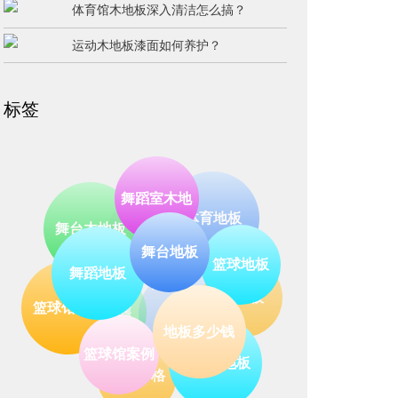
体育馆木地板深入清洁怎么搞？
运动木地板漆面如何养护？
标签
体育地板
运动木地板
舞蹈室木地
舞台木地板
篮球地板
木地板
凯洁
舞台地板
地板销售
板
舞蹈地板
篮球馆保养
地板多少钱
篮球木地板
地板价格
篮球馆案例