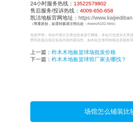
24小时服务热线：
13522579802
售后服务/投诉热线：
4009-650-658
凯洁地板官网地址：
https://www.kaijiediba
（尊重原创，如需转载请注明出处：
/news/4102.html
）
免责声明：本站中部分文章信息来源于网络，本站只负责对文章
赞同其观点或证实其内容的真实性，如本站文章和转稿涉及版权
上一篇：
柞木木地板篮球场批发价格
下一篇：
柞木木地板篮球馆厂家去哪找？
场馆怎么铺装比