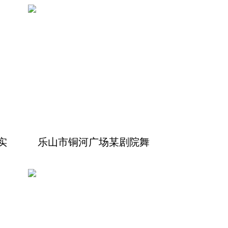
实
乐山市铜河广场某剧院舞