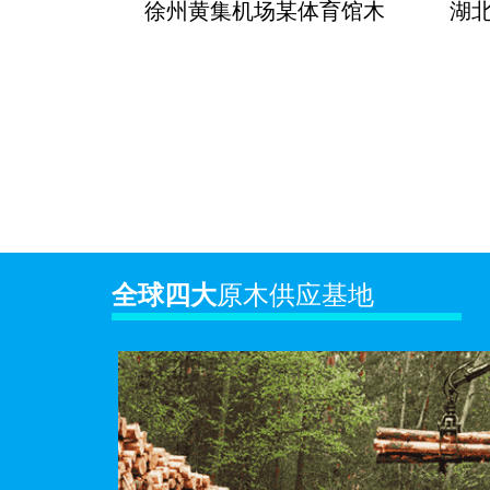
徐州黄集机场某体育馆木
湖
全球四大
原木供应基地