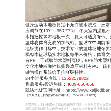
健身运动木地板肯定不允许被水浸泡，应常常
应调节在10℃～35℃中间，冬天室内温度不
水拖把擦试木地板一次，夏天可适度降低。美
篮球赛体育竞赛的加气站。篮球在中国能够
地板协作目标中，技术专业的篮球场地馆要
枫桦木篮球场实木地板每平米价格，体育文
有PE土工试验防水塑料薄膜，EPE防水塑料
文化木地板弹性抗撕裂垫原材料有PU、硫
键为操作系统给予抗撕裂特性。
24小时服务热线：
13522579802
售后服务/投诉热线：
4009-650-658
凯洁地板官网地址：
https://www.kaijiediba
（尊重原创，如需转载请注明出处：
/news/4171.html
）
免责声明：本站中部分文章信息来源于网络，本站只负责对文章
赞同其观点或证实其内容的真实性，如本站文章和转稿涉及版权