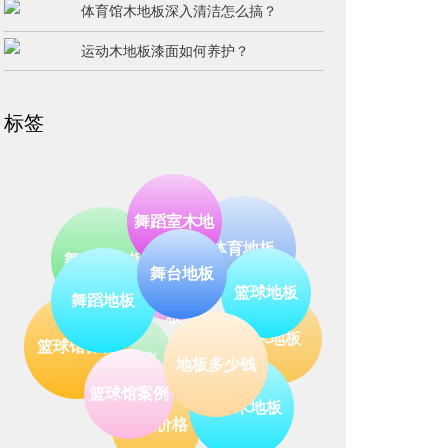
体育馆木地板深入清洁怎么搞？
运动木地板漆面如何养护？
标签
舞蹈室木地
体育地板
运动木地板
舞台木地板
篮球地板
舞台地板
木地板
凯洁
地板销售
板
舞蹈地板
篮球馆保养
地板多少钱
篮球木地板
地板价格
篮球馆案例