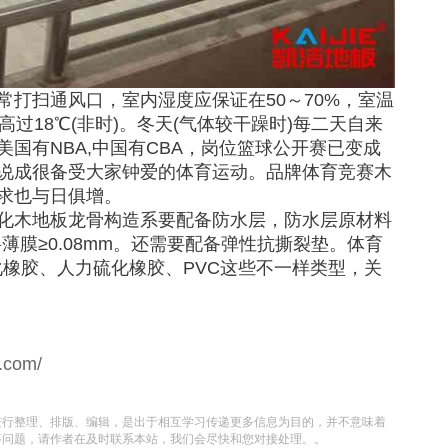
打扫通风口，室内湿度应保证在50～70%，室温
高过18℃(非时)。冬天(气体较干躁时)每二天自来
国有NBA,中国有CBA，岗位篮球公开赛已变成
说成很备受大家钟爱的体育运动。品牌体育竞赛木
求也与日俱增。
化木地板龙骨构造系要配备防水层，防水层原材料
薄膜≥0.08mm。还需要配备弹性抗撕裂垫。体育
化橡胶、人力硫化橡胶、PVC这些不一样类型，关
n.com/
进行整理、排版、编辑，是出于相互学习传递更多信息为目的，并不意味着
等问题，请作者在及时联系本站，我们会尽快和您对接处理。。