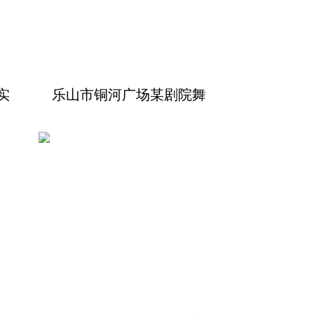
实
乐山市铜河广场某剧院舞