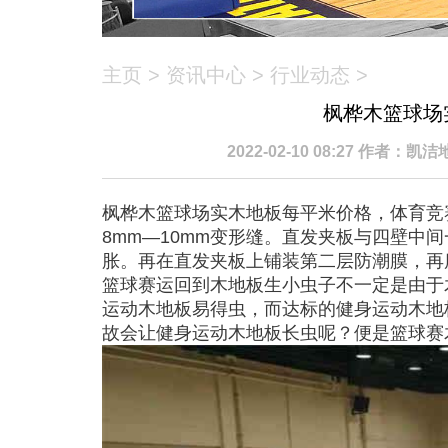
主页
>
资讯中心
>
行业动态
>
枫桦木篮球场
2022-02-10 08:27 作者：
枫桦木篮球场实木地板每平米价格，体育竞
8mm—10mm变形缝。直发夹板与四壁中间
胀。再在直发夹板上铺装第二层防潮膜，再
篮球赛运回到木地板生小虫子不一定是由于
运动木地板易得虫，而达标的健身运动木地
故会让健身运动木地板长虫呢？便是篮球赛