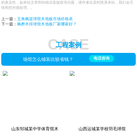
的真实性，如本站文章和转稿涉及版权等问题，请作者在及时联系本站，我们会尽
快和您对接处理。。
上一篇：
五角枫篮球馆木地板市场价格表
下一篇：
枫桦木排球馆木地板厂家哪家好？
CASE
工程案例
电话咨询
场馆怎么铺装比较省钱？
山东邹城某中学体育馆木
山西运城某学校羽毛球馆