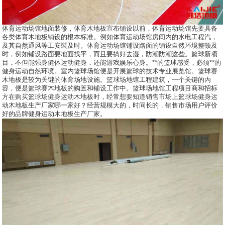
体育运动场馆地面装修，体育木地板宣布铺设以前，体育运动场馆先要具备
各类体育木地板铺设的根本标准。例如体育运动场馆房间内的水电工程汽，
及其自然通风等工安裝及时。体育运动场馆铺设路面的铺设自然环境整顿及
时，例如铺设路面要地面找平，而且要搞好去湿，防潮防潮这些。篮球新项
目，不但能强身健体运动健身，还能游戏娱乐心身。**的篮球感受，必须**的
健身运动自然环境。室内篮球场馆便是开展篮球的技术专业展览馆。篮球赛
木地板是较为关键的体育场地设施。篮球场地馆工程建筑，一个关键的內
容，便是篮球赛木地板的购置和铺设工作中。篮球场地馆工程项目商和招标
方在购买篮球场健身运动木地板时，经常想要知道销售市场上篮球场健身运
动木地板生产厂家哪一家好？经营规模大的，时间长的，销售市场用户评价
好的品牌健身运动木地板生产厂家。