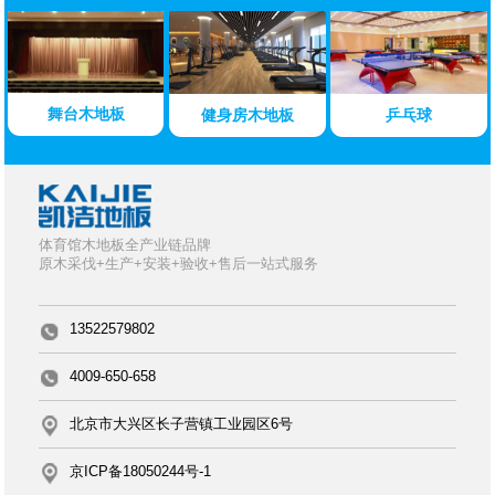
舞台木地板
健身房木地板
乒乓球
体育馆木地板全产业链品牌
原木采伐+生产+安装+验收+售后一站式服务
13522579802
4009-650-658
北京市大兴区长子营镇工业园区6号
京ICP备18050244号-1