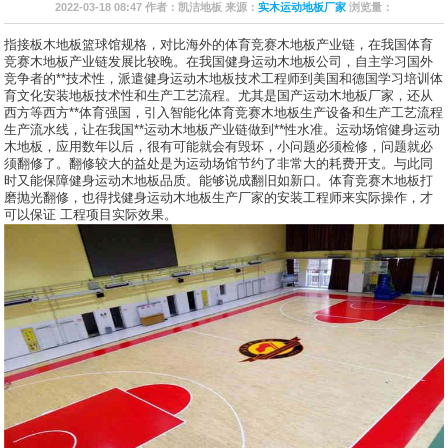
2022-03-18 08:47 作者：凯洁地板 来源：
实木运动地板厂家
浏览量：
指接板木地板篮球馆规格，对比海外的体育竞赛木地板产业链，在我国体育
竞赛木地板产业链发展比较晚。在我国健身运动木地板公司，自主学习国外
竞争者的**技术性，派遣健身运动木地板技术工程师到美国和德国学习培训体
育文化安装地板技术性和生产工艺流程。尤其是国产运动木地板厂家，还从
西方等西方**体育强国，引入智能化体育竞赛木地板生产设备和生产工艺流程
生产流水线，让在我国**运动木地板产业链做到**性水准。运动场馆健身运动
木地板，应用数年以后，很有可能就会有毁坏，小问题必须检修，问题就必
须翻修了。翻修较大的益处是为运动场馆节约了非常大的耗费开支。与此同
时又能保障健身运动木地板品质。能够说成翻旧如新口。体育竞赛木地板打
磨抛光翻修，也得找健身运动木地板生产厂家的安装工程师来实际操作，才
可以保证 工程项目实际效果。