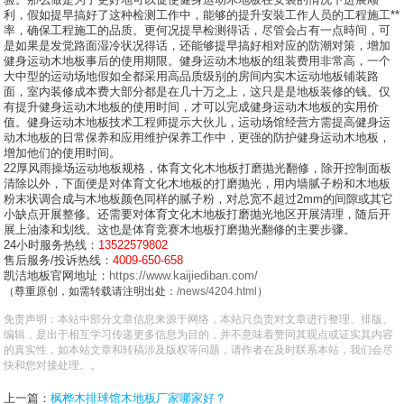
利，假如提早搞好了这种检测工作中，能够的提升安裝工作人员的工程施工**
率，确保工程施工的品质。更何况提早检测得话，尽管会占有一点時间，可
是如果是发觉路面湿冷状况得话，还能够提早搞好相对应的防潮对策，增加
健身运动木地板事后的使用期限。健身运动木地板的组装费用非常高，一个
大中型的运动场地假如全都采用高品质级别的房间内实木运动地板铺装路
面，室内装修成本费大部分都是在几十万之上，这只是是地板装修的钱。仅
有提升健身运动木地板的使用时间，才可以完成健身运动木地板的实用价
值。健身运动木地板技术工程师提示大伙儿，运动场馆经营方需提高健身运
动木地板的日常保养和应用维护保养工作中，更强的防护健身运动木地板，
增加他们的使用时间。
22厚风雨操场运动地板规格，体育文化木地板打磨抛光翻修，除开控制面板
清除以外，下面便是对体育文化木地板的打磨抛光，用内墙腻子粉和木地板
粉末状调合成与木地板颜色同样的腻子粉，对总宽不超过2mm的间隙或其它
小缺点开展整修。还需要对体育文化木地板打磨抛光地区开展清理，随后开
展上油漆和划线。这也是体育竞赛木地板打磨抛光翻修的主要步骤。
24小时服务热线：
13522579802
售后服务/投诉热线：
4009-650-658
凯洁地板官网地址：
https://www.kaijiediban.com/
（尊重原创，如需转载请注明出处：
/news/4204.html
）
免责声明：本站中部分文章信息来源于网络，本站只负责对文章进行整理、排版、
编辑，是出于相互学习传递更多信息为目的，并不意味着赞同其观点或证实其内容
的真实性，如本站文章和转稿涉及版权等问题，请作者在及时联系本站，我们会尽
快和您对接处理。。
上一篇：
枫桦木排球馆木地板厂家哪家好？