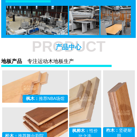
PRODUCT
产品中心
地板产品
专注运动木地板生产
枫木：
推荐NBA场馆
柞木：
坚硬耐
枫桦木：
性价
松木：
推荐舞台剧院
用
比之选