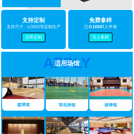
支持定制
免费拿样
支持尺寸、LOGO等定制生产
已有
16597
人申请
立即定制
马上拿样
APPLY
适用场馆
篮球馆
羽毛球馆
排球馆