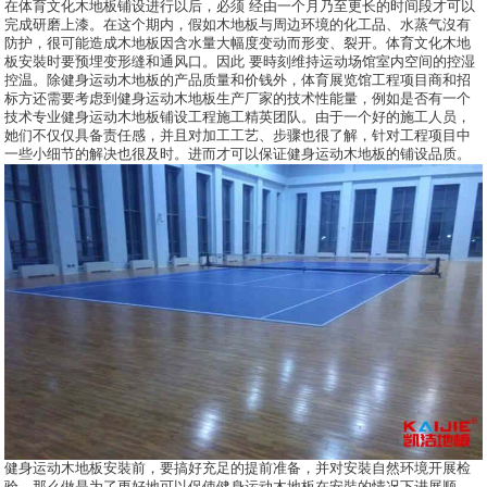
在体育文化木地板铺设进行以后，必须 经由一个月乃至更长的时间段才可以
完成研磨上漆。在这个期内，假如木地板与周边环境的化工品、水蒸气沒有
防护，很可能造成木地板因含水量大幅度变动而形变、裂开。体育文化木地
板安裝时要预埋变形缝和通风口。因此 要時刻维持运动场馆室内空间的控湿
控温。除健身运动木地板的产品质量和价钱外，体育展览馆工程项目商和招
标方还需要考虑到健身运动木地板生产厂家的技术性能量，例如是否有一个
技术专业健身运动木地板铺设工程施工精英团队。由于一个好的施工人员，
她们不仅仅具备责任感，并且对加工工艺、步骤也很了解，针对工程项目中
一些小细节的解决也很及时。进而才可以保证健身运动木地板的铺设品质。
健身运动木地板安裝前，要搞好充足的提前准备，并对安裝自然环境开展检
验。那么做是为了更好地可以促使健身运动木地板在安裝的情况下进展顺