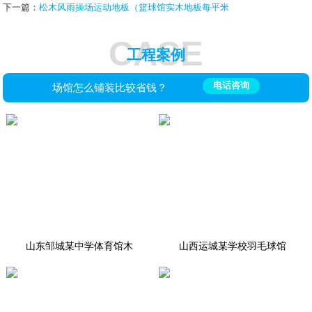
下一篇：
松木风雨操场运动地板（篮球馆实木地板每平米
CASE
工程案例
电话咨询
场馆怎么铺装比较省钱？
山东邹城某中学体育馆木
山西运城某学校羽毛球馆