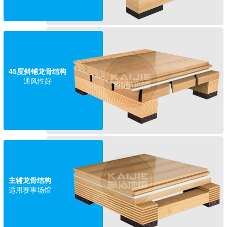
45度斜铺龙骨结构
通风性好
主辅龙骨结构
适用赛事场馆