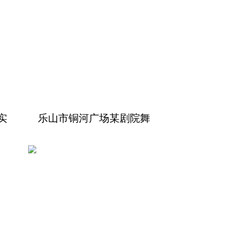
实
乐山市铜河广场某剧院舞