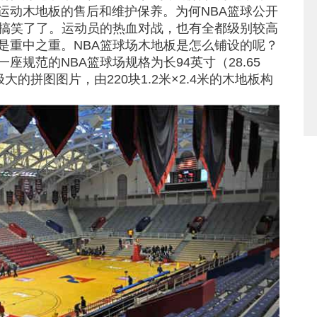
运动木地板的售后和维护保养。为何NBA篮球公开
太搞笑了了。运动员的热血对战，也有全都级别较高
是重中之重。NBA篮球场木地板是怎么铺设的呢？
规范的NBA篮球场规格为长94英寸（28.65
大的拼图图片，由220块1.2米×2.4米的木地板构