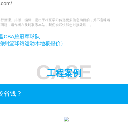
n.com/
进行整理、排版、编辑，是出于相互学习传递更多信息为目的，并不意味着
等问题，请作者在及时联系本站，我们会尽快和您对接处理。。
盟CBA总冠军球队
柳州篮球馆运动木地板报价）
CASE
工程案例
较省钱？