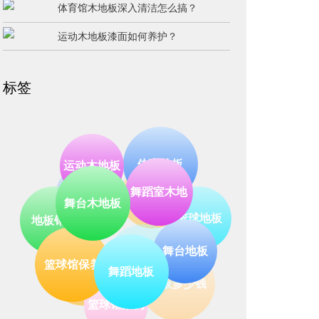
体育馆木地板深入清洁怎么搞？
运动木地板漆面如何养护？
标签
体育地板
木地板
运动木地板
凯洁
篮球地板
舞蹈室木地
地板销售
舞台木地板
篮球木地板
地板价格
舞台地板
地板多少钱
篮球馆保养
板
舞蹈地板
篮球馆案例