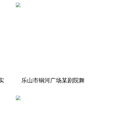
实
乐山市铜河广场某剧院舞