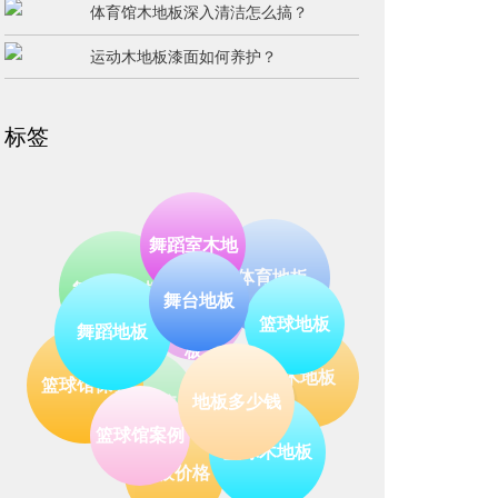
体育馆木地板深入清洁怎么搞？
运动木地板漆面如何养护？
标签
舞蹈室木地
体育地板
运动木地板
舞台木地板
篮球地板
舞台地板
木地板
凯洁
板
舞蹈地板
地板销售
篮球馆保养
地板多少钱
篮球木地板
地板价格
篮球馆案例