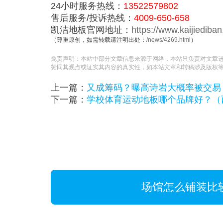
24小时服务热线：
13522579802
售后服务/投诉热线：
4009-650-658
凯洁地板官网地址：
https://www.kaijiediba
（尊重原创，如需转载请注明出处：
/news/4269.html
）
免责声明：本站中部分文章信息来源于网络，本站只负责对文章
赞同其观点或证实其内容的真实性，如本站文章和转稿涉及版权
上一篇：
又成筹码？曝高诗岩大概率被交易
下一篇：
学校体育运动地板哪个品牌好？（
场馆怎么铺装比