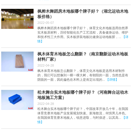
枫桦木舞蹈房木地板哪个牌子好？（湖北运动木地
板价格）
2022-05-07
枫桦木舞蹈房木地板哪个牌子好？，体育文化木地板选用自然界
实木板原材料，历经智能化生产工艺流程，具备健身运动、维护
和技术性三大作用。实木板拼装地板比健身运动地板胶，...
【详
情】
枫木体育木地板怎么翻新？（南京翻新运动木地板
材料厂家）
2022-04-28
枫木体育木地板怎么翻新？，体育文化木地板是选用木材制作
的，我们可以想像到一棵一棵大树，有朝阳的一面，当然也是有
阴面的一面，因此偏色在木料上是肯定出现的...
【详情】
松木舞台实木地板哪个牌子好？（河南舞台运动木
地板施工方案）
2022-04-28
松木舞台实木地板哪个牌子好？，中国改革开放几十年，在我国
体育竞赛木地板产业发展规划快速。新海散流，何惧男儿本色。
在我国体育竞赛木地板人，锐意进取，与时俱进，以其高...
【详
情】