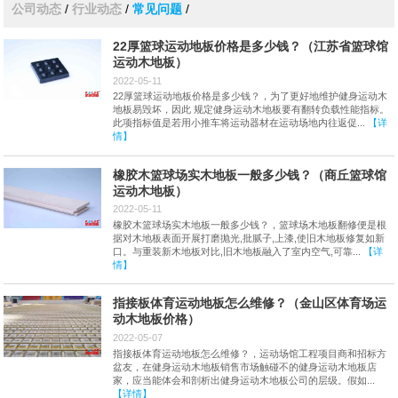
公司动态
/
行业动态
/
常见问题
/
22厚篮球运动地板价格是多少钱？（江苏省篮球馆
运动木地板）
2022-05-11
22厚篮球运动地板价格是多少钱？，为了更好地维护健身运动木
地板易毁坏，因此 规定健身运动木地板要有翻转负载性能指标。
此项指标值是若用小推车将运动器材在运动场地内往返促...
【详
情】
橡胶木篮球场实木地板一般多少钱？（商丘篮球馆
运动木地板）
2022-05-11
橡胶木篮球场实木地板一般多少钱？，篮球场木地板翻修便是根
据对木地板表面开展打磨抛光,批腻子,上漆,使旧木地板修复如新
口。与重装新木地板对比,旧木地板融入了室内空气,可靠...
【详
情】
指接板体育运动地板怎么维修？（金山区体育场运
动木地板价格）
2022-05-07
指接板体育运动地板怎么维修？，运动场馆工程项目商和招标方
盆友，在健身运动木地板销售市场触碰不的健身运动木地板店
家，应当能体会和剖析出健身运动木地板公司的层级。假如...
【详情】