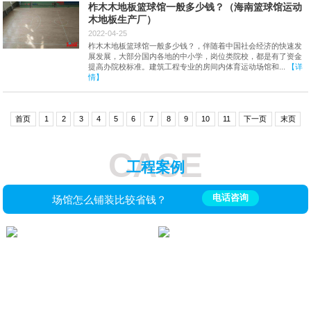
柞木木地板篮球馆一般多少钱？（海南篮球馆运动
木地板生产厂）
2022-04-25
柞木木地板篮球馆一般多少钱？，伴随着中国社会经济的快速发
展发展，大部分国内各地的中小学，岗位类院校，都是有了资金
提高办院校标准。建筑工程专业的房间内体育运动场馆和...
【详
情】
首页
1
2
3
4
5
6
7
8
9
10
11
下一页
末页
CASE
工程案例
电话咨询
场馆怎么铺装比较省钱？