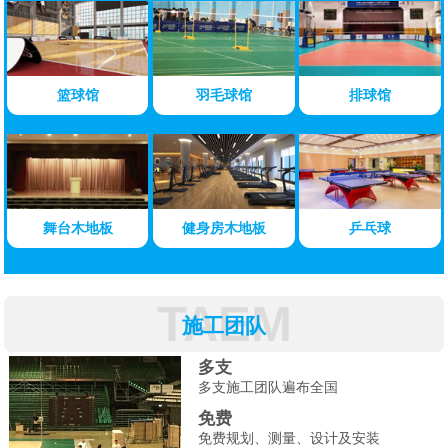
篮球馆
羽毛球馆
排球馆
舞台木地板
健身房木地板
乒乓球
TAEM
施工团队
多支
多支施工团队遍布全国
免费
免费规划、测量、设计及安装