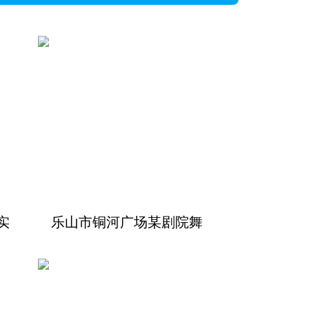
实
乐山市铜河广场某剧院舞