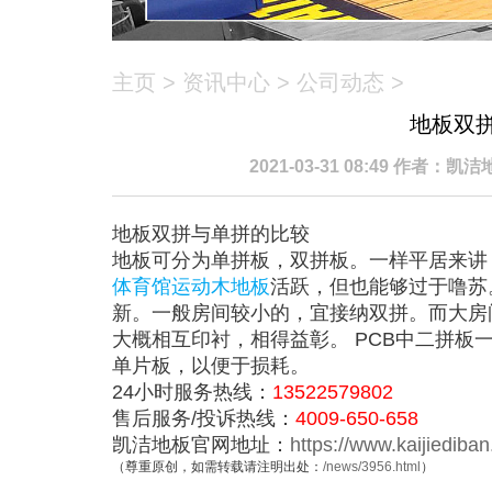
主页
>
资讯中心
>
公司动态
>
地板双
2021-03-31 08:49 作者：
地板双拼与单拼的比较
地板可分为单拼板，双拼板。一样平居来讲
体育馆运动木地板
活跃，但也能够过于噜苏
新。一般房间较小的，宜接纳双拼。而大房
大概相互印衬，相得益彰。 PCB中二拼板
单片板，以便于损耗。
24小时服务热线：
13522579802
售后服务/投诉热线：
4009-650-658
凯洁地板官网地址：
https://www.kaijiediba
（尊重原创，如需转载请注明出处：
/news/3956.html
）