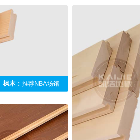
枫木：
推荐NBA场馆