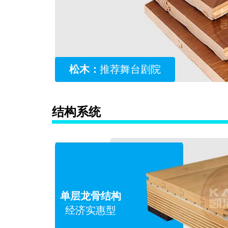
松木：
推荐舞台剧院
结构系统
单层龙骨结构
经济实惠型