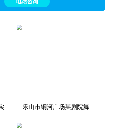
电话咨询
实
乐山市铜河广场某剧院舞