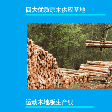
四大优质
原木供应基地
运动木地板
生产线