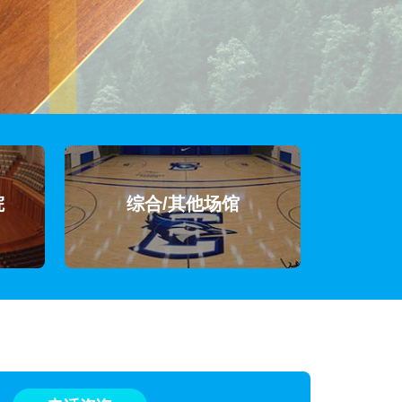
院
综合/其他场馆