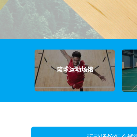
篮球运动场馆