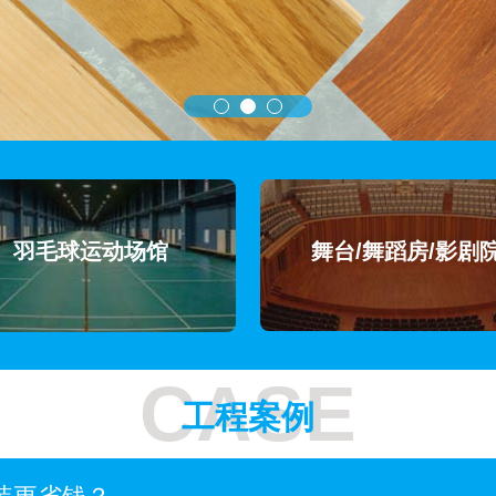
舞台/舞蹈房/影剧
羽毛球运动场馆
CASE
工程案例