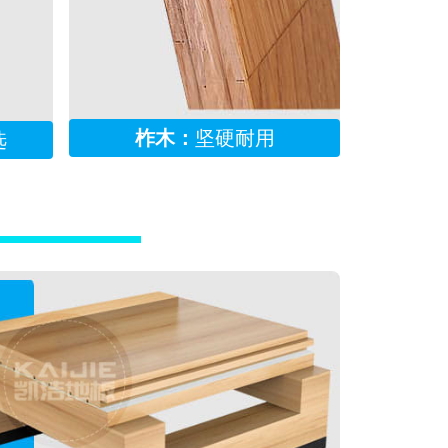
柞木：
坚硬耐用
选