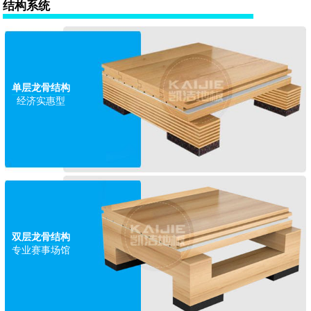
结构系统
单层龙骨结构
经济实惠型
双层龙骨结构
专业赛事场馆