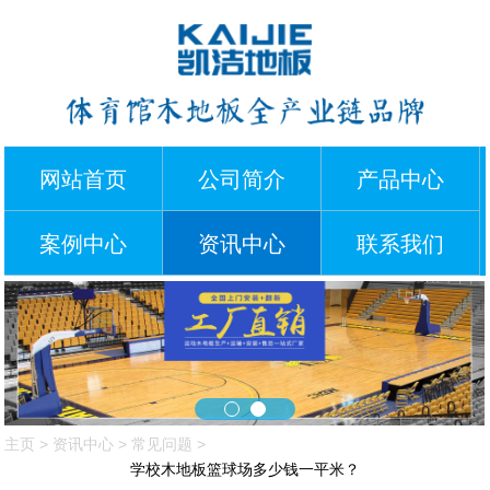
网站首页
公司简介
产品中心
案例中心
资讯中心
联系我们
主页
>
资讯中心
>
常见问题
>
学校木地板篮球场多少钱一平米？