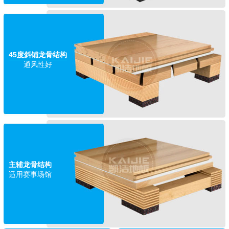
45度斜铺龙骨结构
通风性好
主辅龙骨结构
适用赛事场馆